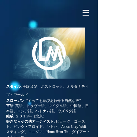
スタイル
: 実験音楽、ポストロック、オルタナティ
ブ・ワールド
スローガン
: “すべてを結びあわせる自然な声”
言語
: 英語、トゥヴァ語、ウイグル語、中国語、日
本語、ロシア語、ベトナム語、ウズベク語
結成
: ２０１5年（北京）
好きならその他アーティスト
: ビョーク、ゴース
ト、ピンク・フロイド、ヤトハ、Askar Grey Wolf、
スティング、エニグマ、Huun Huur Tu、ダイアー・