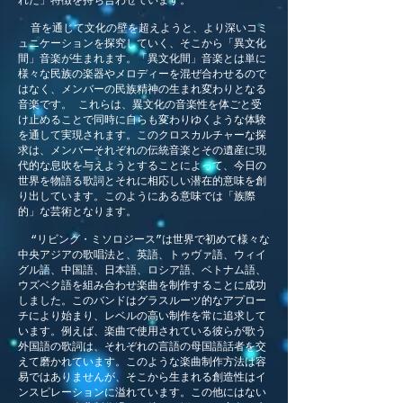
れた」特徴を持ち合わせています。
音を通じて文化の壁を超えようと、より深いコミ
ュニケーションを探究していく、そこから「異文化
間」音楽が生まれます。「異文化間」音楽とは単に
様々な民族の楽器やメロディーを混ぜ合わせるので
はなく、メンバーの民族精神の生まれ変わりとなる
音楽です。 これらは、異文化の音楽性を体ごと受
け止めることで同時に自らも変わりゆくような体験
を通して実現されます。このクロスカルチャーな探
求は、メンバーそれぞれの伝統音楽とその遺産に現
代的な息吹を与えようとすることによって、今日の
世界を物語る歌詞とそれに相応しい潜在的意味を創
り出しています。このようにある意味では「族際
的」な芸術となります。
“リビング・ミソロジース”は世界で初めて様々な
中央アジアの歌唱法と、英語、トゥヴァ語、ウィイ
グル語、中国語、日本語、ロシア語、ベトナム語、
ウズベク語を組み合わせ楽曲を制作することに成功
しました。このバンドはグラスルーツ的なアプロー
チにより始まり、レベルの高い制作を常に追求して
います。例えば、楽曲で使用されている彼らが歌う
外国語の歌詞は、それぞれの言語の母国語話者を交
えて磨かれています。このような楽曲制作方法は容
易ではありませんが、そこから生まれる創造性はイ
ンスピレーションに溢れています。この他にはない