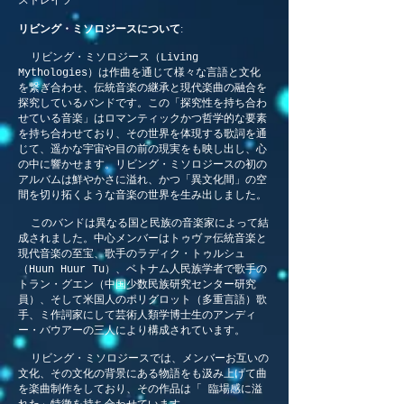
ストレイツ
リビング・ミソロジースについて
:
リビング・ミソロジース（Living
Mythologies）は作曲を通じて様々な言語と文化
を繋ぎ合わせ、伝統音楽の継承と現代楽曲の融合を
探究しているバンドです。この「探究性を持ち合わ
せている音楽」はロマンティックかつ哲学的な要素
を持ち合わせており、その世界を体現する歌詞を通
じて、遥かな宇宙や目の前の現実をも映し出し、心
の中に響かせます。リビング・ミソロジースの初の
アルバムは鮮やかさに溢れ、かつ「異文化間」の空
間を切り拓くような音楽の世界を生み出しました。
このバンドは異なる国と民族の音楽家によって結
成されました。中心メンバーはトゥヴァ伝統音楽と
現代音楽の至宝、歌手のラディク・トゥルシュ
（Huun Huur Tu）、ベトナム人民族学者で歌手の
トラン・グエン（中国少数民族研究センター研究
員）、そして米国人のポリグロット（多重言語）歌
手、ミ作詞家にして芸術人類学博士生のアンディ
ー・バウアーの三人により構成されています。
リビング・ミソロジースでは、メンバーお互いの
文化、その文化の背景にある物語をも汲み上げて曲
を楽曲制作をしており、その作品は「 臨場感に溢