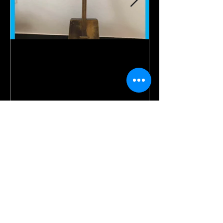
【Instrument】
【Live】Far Aw
Doshpuluur / 多什普鲁尔 /
那遥远的地方 / С
дошпулуур
ауылда
Recent Posts
【Instrument】
Doshpuluur / 多什普鲁
尔 / дошпулуур