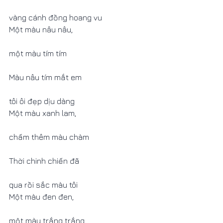
vàng cánh đồng hoang vu   
Một màu nâu nâu,
một màu tím tím                
Màu nâu tím mắt em
tôi ôi đẹp dịu dàng             
Một màu xanh lam,
chấm thêm màu chàm           
Thời chinh chiến đã
qua rồi sắc màu tôi             
Một màu đen đen,
một màu trắng trắng             