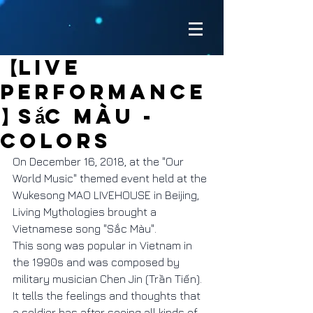
【Live
Performance
】Sắc Màu -
Colors
On December 16, 2018, at the "Our 
World Music" themed event held at the 
Wukesong MAO LIVEHOUSE in Beijing, 
Living Mythologies brought a 
Vietnamese song "Sắc Màu".
This song was popular in Vietnam in 
the 1990s and was composed by 
military musician Chen Jin (Trần Tiến). 
It tells the feelings and thoughts that 
a soldier has after seeing all kinds of 