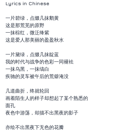
Lyrics in Chinese
一片碧绿，点缀几抹鹅黄
这是那荒芜的原野              
一抹棕红，微泛绛紫      
这是爱人那美丽的盈盈秋水
一片黛绿，点缀几抹靛蓝           
我的时代与战争的色彩一同褪袪          
一抹乌黑，一抹缟白 
疾驰的灵车被午后的荒僻淹没
几道曲折，终就轮回   
画着陌生人的样子却想起了某个熟悉的
面孔    
夜色中游荡，却描不出黑夜的影子           
亦绘不出黑夜下无色的花瓣