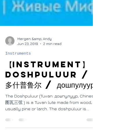
Mergen &amp; Andy
Jun 23, 2019
2 min read
Instruments
【Instrument】
Doshpuluur /
多什普鲁尔 / дошпулуур
The Doshpuluur (Tuvan: дошпулуур, Chinese:
图瓦三弦 ) is a Tuvan lute made from wood,
usually pine or larch. The doshpuluur is
played by...