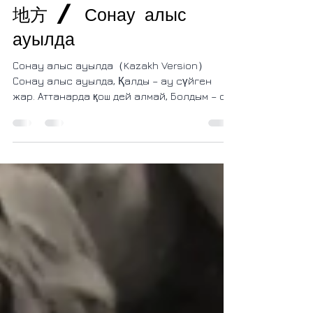
【Live】Far Away
Place / 在那遥远的
地方 / Сонау алыс
ауылда
Сонау алыс ауылда（Kazakh Version）
Сонау алыс ауылда, Қалды – ау сүйген
жар. Аттанарда қош дей алмай, Болдым – ой,
зар қайран жалған. Кең...