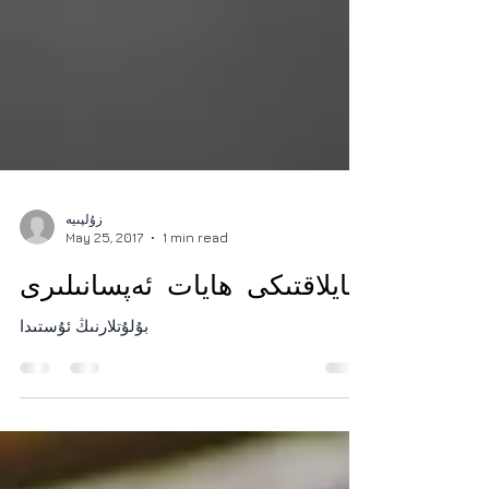
زۇلپىيە
May 25, 2017
1 min read
يايلاقتىكى ھايات ئەپسانىلىرى
بۇلۇتلارنىڭ ئۇستىدا