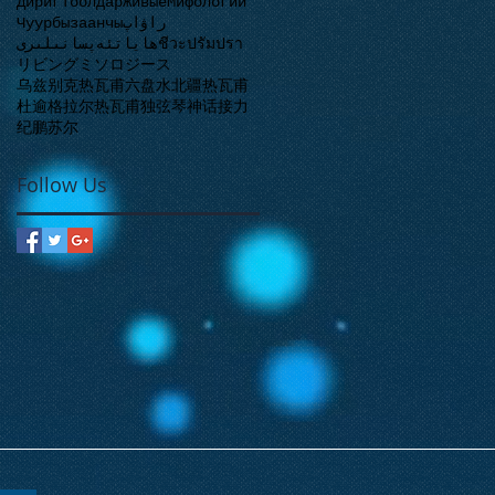
ДиригТоолдар
ЖивыeМифологии
Чуур
бызаанчы
راۋاپ
ھاياتئەپسانىلىرى
ชีวะปรัมปรา
リビングミソロジース
乌兹别克热瓦甫
六盘水
北疆热瓦甫
杜逾格拉尔
热瓦甫
独弦琴
神话接力
纪鹏
苏尔
Follow Us