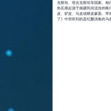
克斯坦、塔吉克斯坦等国家。相
热瓦甫起源于南疆民间流传的喀什
皮、驴皮、马皮或蟒皮蒙面。琴
了》中所听到的是纪鹏演奏的乌