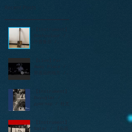
Recent Posts
【Instrument】
Doshpuluur / 多
什普鲁尔 /
дошпулуур
【Live】Far
Away Place / 在
那遥远的地方 /
Сонау алыс
ауылда
【Instrument】
Duyuglar /
дуюглар / 杜尤
格拉尔
【Instrument】
Satar / 【乐器】