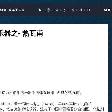
ur Dates
A · 字 · Ф · か · ở · ك · Ө
Ma
乐器之-热瓦甫
话接力所使用的乐器中的弹拨乐器—西域的热瓦甫。
 (rawap)，乌兹别克语：рубоб 
孜别克族、塔吉克族弹弦乐器。流行于中国新疆维吾尔自治区、乌兹别