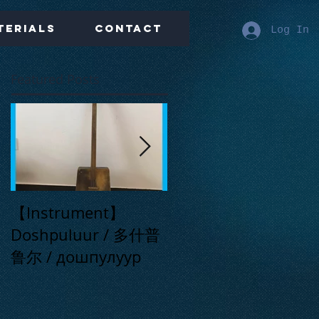
terials
Contact
Log In
Featured Posts
【Instrument】
【Live】Far Away
Doshpuluur / 多什普
Place / 在那遥远的地
鲁尔 / дошпулуур
方 / Сонау алыс
ауылда