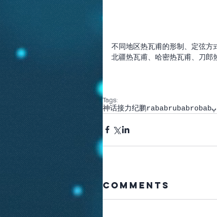
不同地区热瓦甫的形制、定弦方
北疆热瓦甫、哈密热瓦甫、刀郎
Tags:
神话接力
纪鹏
rabab
rubab
robab
پ
Comments