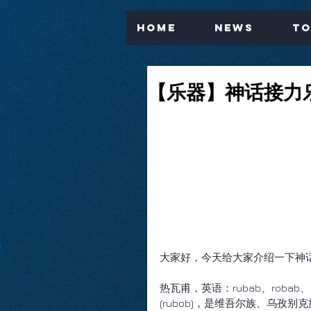
Home
News
To
【乐器】神话接力
大家好，今天给大家介绍一下神
热瓦甫，英语：rubab、robab、rabab，维吾尔语: راۋاپ 
(rubob)，是维吾尔族、乌