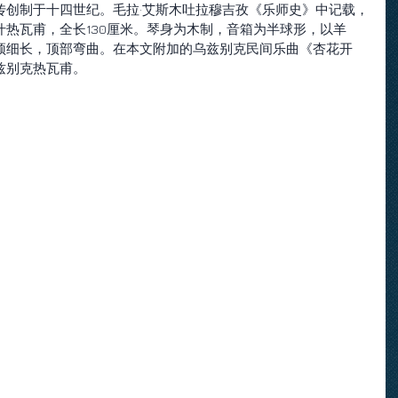
传创制于十四世纪。毛拉·艾斯木吐拉穆吉孜《乐师史》中记载，
热瓦甫，全长130厘米。琴身为木制，音箱为半球形，以羊
颈细长，顶部弯曲。在本文附加的乌兹别克民间乐曲《杏花开
兹别克热瓦甫。