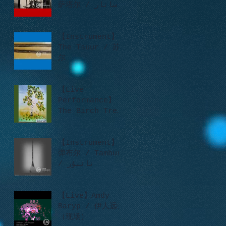
萨塔尔 / ساتار
【Instrument】
The Tsuur / 苏
尔
【Live
Performance】
The Birch Tree
/ Во поле
берёзка стояла
/ 一棵白桦树
【Instrument】
弹布尔 / Tambur
/ تانبۇر
【Live】Amdy
Baryp / 伊人远去
（现场）