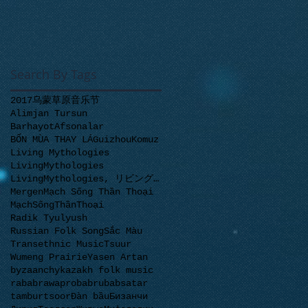
Search By Tags
2017乌蒙草原音乐节
Alimjan Tursun
BarhayotAfsonalar
BỐN MÙA THAY LÁ
Guizhou
Komuz
Living Mythologies
LivingMythologies
LivingMythologies, リビングミソロジース, 神话接力, ЖивыeМифологи
Mergen
Mạch Sống Thần Thoại
MạchSốngThầnThoại
Radik Tyulyush
Russian Folk Song
Sắc Màu
Transethnic Music
Tsuur
Wumeng Prairie
Yasen Artan
byzaanchy
kazakh folk music
rabab
rawap
robab
rubab
satar
tambur
tsoor
Đàn bầu
Бизанчи