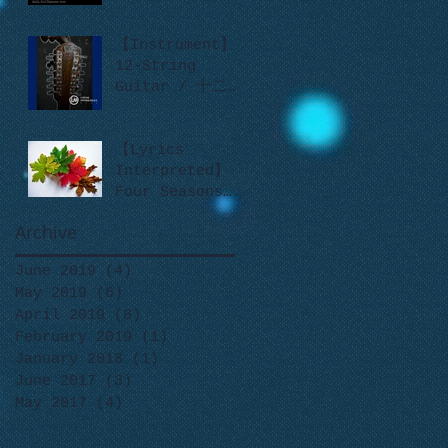
【Instrument】
12-String
Guitar / 十二弦
吉他
【Lyrics
Interpreted】
Four Seasons
like Leaves
Archive
June 2019
(4)
4 posts
May 2019
(6)
6 posts
April 2019
(8)
8 posts
February 2019
(1)
1 post
January 2018
(1)
1 post
June 2017
(3)
3 posts
May 2017
(4)
4 posts